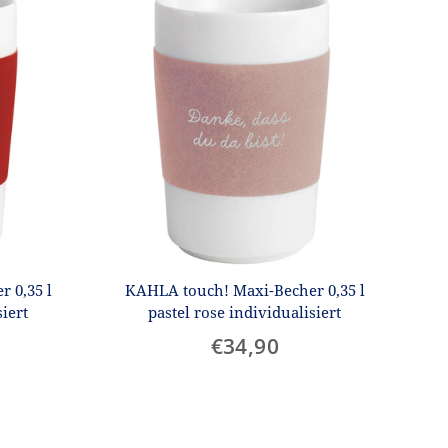
 0,35 l
KAHLA touch! Maxi-Becher 0,35 l
iert
pastel rose individualisiert
€34,90