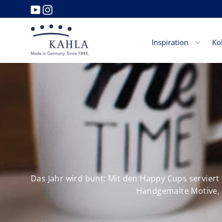
Direkt
YouTube
Instagram
zum
Inhalt
Inspiration
Ko
Das Jahr wird bunt: Mit den Happy Cups serviert
Handgemalte Motive, 