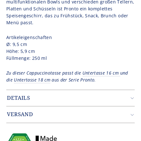
multifunktionalen Bowls und verschieden großen Tellern,
Platten und Schüsseln ist Pronto ein komplettes
Speisengeschirr, das zu Frühstück, Snack, Brunch oder
Menü passt.
Artikeleigenschaften
Ø: 9,5 cm
Höhe: 5,9 cm
Füllmenge: 250 ml
Zu dieser Cappuccinotasse passt die
Untertasse 16 cm
und
die
Untertasse 18 cm
aus der Serie Pronto.
DETAILS
Artikelnummer: PRO1225XXWHITA6
Gewicht: 0.205 kg
VERSAND
EAN: 4400011954785
Zustellung erfolgt durch unseren Partner DHL.
Innerhalb Deutschlands entfallen die Versandkosten ab
einem Warenwert von 49,90€.