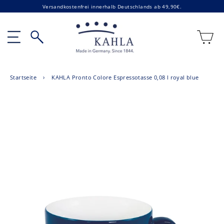
Direkt
Versandkostenfrei innerhalb Deutschlands ab 49,90€.
zum
Inhalt
E
Seitennavigation
Suche
Startseite
›
KAHLA Pronto Colore Espressotasse 0,08 l royal blue