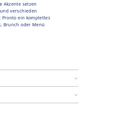
le Akzente setzen
 und verschieden
t Pronto ein komplettes
ck, Brunch oder Menü
er DHL.
Versandkosten ab einem Warenwert