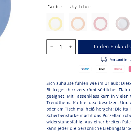
Farbe
-
sky blue
FARBE
MENGE
In den Einkauf
−
+
Versa
Sich zuhause fühlen wie im Urlaub: Die
Bistrogeschirr verströmt südliches Flair 
geeignet. Mit Tassenklassikern in vielen 
Trendthema Kaffee ideal besetzen. Und 
oder am Tisch mal heiß hergeht: Die ita
Scherbenstärke macht das Porzellan rob
widerstandsfähig. Aus einer breiten Pal
kann jeder die persönliche Lieblingsfarb