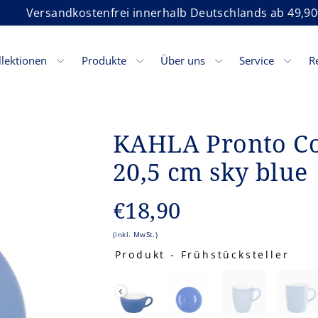
Versandkostenfrei innerhalb Deutschlands ab 49,90
llektionen
Produkte
Über uns
Service
R
KAHLA Pronto Col
20,5 cm sky blue
Normaler
€18,90
Preis
(inkl. MwSt.)
Produkt
-
Frühstücksteller
PRODUKT