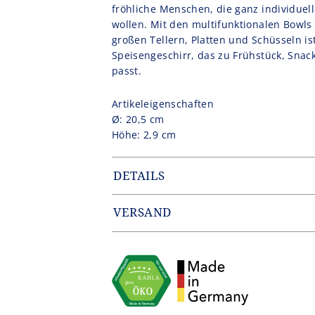
fröhliche Menschen, die ganz individuel
wollen. Mit den multifunktionalen Bowls
großen Tellern, Platten und Schüsseln is
Speisengeschirr, das zu Frühstück, Sna
passt.
Artikeleigenschaften
Ø: 20,5 cm
Höhe: 2,9 cm
DETAILS
Artikelnummer: PRO2020FA0279A6
Gewicht: 0.349 kg
VERSAND
EAN: 4043982132976
Zustellung erfolgt durch unseren Partn
Innerhalb Deutschlands entfallen die 
von 49,90€.