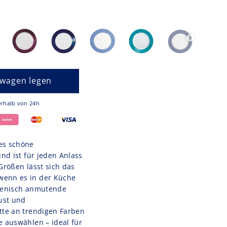
swagen legen
nd innerhalb von 24h
ses schöne
und ist für jeden Anlass
Größen lässt sich das
wenn es in der Küche
lienisch anmutende
ust und
ette an trendigen Farben
e auswählen – ideal für