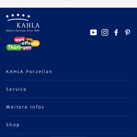
YouTube
Instagram
Facebo
Pi
KAHLA Porzellan
Service
Weitere Infos
Shop