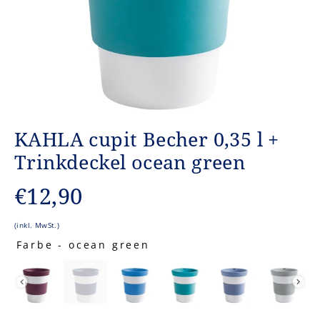
KAHLA cupit Becher 0,35 l +
Trinkdeckel ocean green
Normaler
€12,90
Preis
(inkl. MwSt.)
Farbe
-
ocean green
FARBE