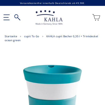
Direkt
Versandkostenfrei innerhalb Deutschlands ab 49,90€.
zum
Inhalt
E
Seitennavigation
Suche
Startseite
›
cupit To Go
›
KAHLA cupit Becher 0,35 l + Trinkdeckel
ocean green