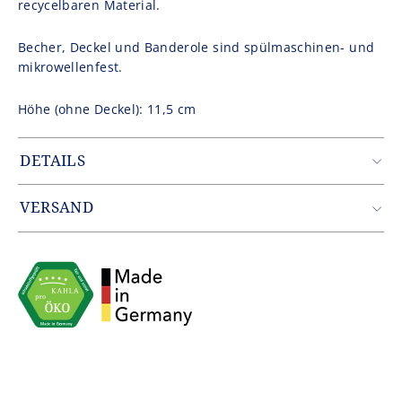
recycelbaren Material.
Becher, Deckel und Banderole sind spülmaschinen- und
mikrowellenfest.
Höhe (ohne Deckel): 11,5 cm
DETAILS
Artikelnummer: CUP1535SL2221A1
Gewicht: 0.379 kg
VERSAND
EAN: 4043982358581
Zustellung erfolgt durch unseren Partner DHL.
Innerhalb Deutschlands entfallen die Versandkosten ab
einem Warenwert von 49,90€.