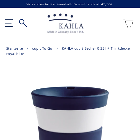
Direkt
Versandkostenfrei innerhalb Deutschlands ab 49,90€.
zum
Inhalt
E
Seitennavigation
Suche
Startseite
›
cupit To Go
›
KAHLA cupit Becher 0,35 l + Trinkdeckel
royal blue