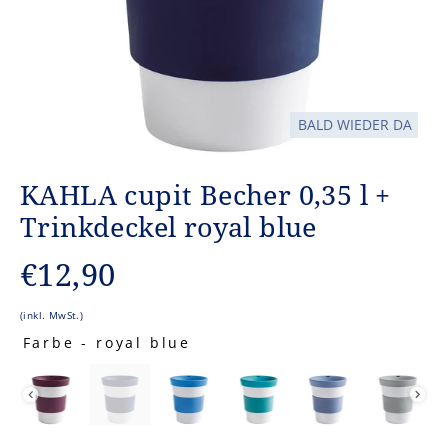
BALD WIEDER DA
KAHLA cupit Becher 0,35 l +
Trinkdeckel royal blue
Normaler
€12,90
Preis
(inkl. MwSt.)
Farbe
-
royal blue
FARBE