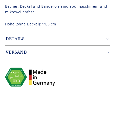
Becher, Deckel und Banderole sind spülmaschinen- und
mikrowellenfest.
Höhe (ohne Deckel): 11,5 cm
DETAILS
Artikelnummer: CUP1535SL2757A1
Gewicht: 0.379 kg
VERSAND
EAN: 4043982358543
Zustellung erfolgt durch unseren Partner DHL.
Innerhalb Deutschlands entfallen die Versandkosten ab
einem Warenwert von 49,90€.