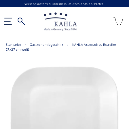
Direkt
Versandkostenfrei innerhalb Deutschlands ab 49,90€.
zum
Inhalt
E
Seitennavigation
Suche
Startseite
›
Gastronomiegeschirr
›
KAHLA Accessoires Essteller
27x27 cm weiß