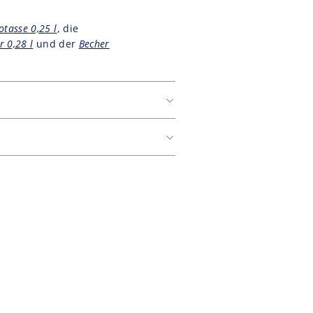
tasse 0,25 l
, die
 0,28 l
und der
Becher
er DHL.
Versandkosten ab einem Warenwert