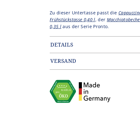
Zu dieser Untertasse passt die
Cappuccino
Frühstückstasse 0,40 l
, der
Macchiatobecher
0,35 l
aus der Serie Pronto.
DETAILS
Artikelnummer: PRO2316LI0376A6
Gewicht: 0.245 kg
VERSAND
EAN: 4043982351223
Zustellung erfolgt durch unseren Partn
Innerhalb Deutschlands entfallen die 
von 49,90€.