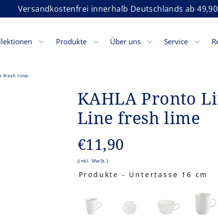
Versandkostenfrei innerhalb Deutschlands ab 49,90
llektionen
Produkte
Über uns
Service
R
 fresh lime
KAHLA Pronto Li
Line fresh lime
Normaler
€11,90
Preis
(inkl. MwSt.)
Produkte
-
Untertasse 16 cm
PRODUKTE