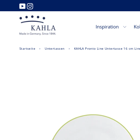
Direkt
YouTube
Instagram
zum
Inhalt
Inspiration
Ko
Startseite
›
Untertassen
›
KAHLA Pronto Line Untertasse 16 cm Line