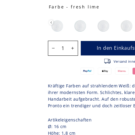
Farbe
-
fresh lime
FARBE
MENGE
In den Einkauf
−
+
Versa
Kräftige Farben auf strahlendem Weiß: di
ihrer modernsten Form. Schlichtes, klares
Handarbeit aufgebracht. Auf den robuste
Pronto ein trendiger und doch zeitloser B
Artikeleigenschaften
Ø: 16 cm
Höhe: 1,8 cm