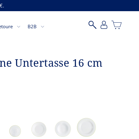
€.
Einka
Suche
Einloggen
etoure
B2B
ne Untertasse 16 cm