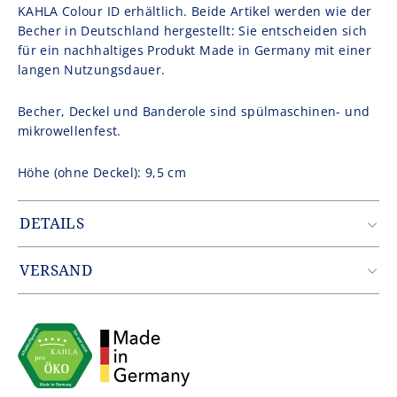
KAHLA Colour ID erhältlich. Beide Artikel werden wie der
Becher in Deutschland hergestellt: Sie entscheiden sich
für ein nachhaltiges Produkt Made in Germany mit einer
langen Nutzungsdauer.
Becher, Deckel und Banderole sind spülmaschinen- und
mikrowellenfest.
Höhe (ohne Deckel): 9,5 cm
DETAILS
Artikelnummer: FIL1527SL7408A1
Gewicht: 0.29 kg
VERSAND
EAN: 4043982357256
Zustellung erfolgt durch unseren Partner DHL.
Innerhalb Deutschlands entfallen die Versandkosten ab
einem Warenwert von 49,90€.