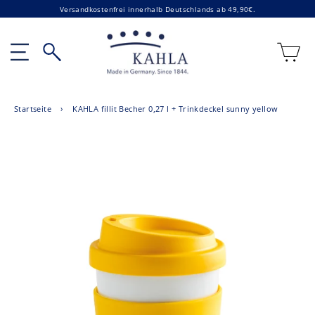
Direkt
Versandkostenfrei innerhalb Deutschlands ab 49,90€.
zum
Inhalt
E
Seitennavigation
Suche
Startseite
›
KAHLA fillit Becher 0,27 l + Trinkdeckel sunny yellow