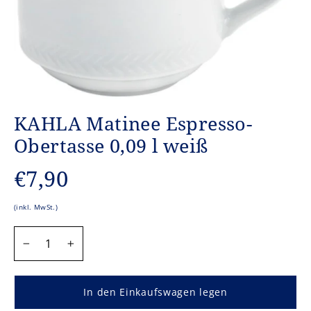
KAHLA Matinee Espresso-
Obertasse 0,09 l weiß
Normaler
€7,90
Preis
(inkl. MwSt.)
MENGE
−
+
In den Einkaufswagen legen