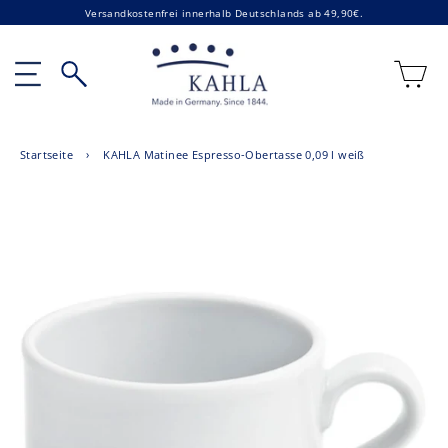
Direkt
Versandkostenfrei innerhalb Deutschlands ab 49,90€.
zum
Inhalt
E
Seitennavigation
Suche
Startseite
›
KAHLA Matinee Espresso-Obertasse 0,09 l weiß