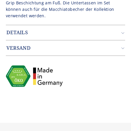
Grip Beschichtung am Fuß. Die Untertassen im Set
können auch für die Macchiatobecher der Kollektion
verwendet werden.
DETAILS
Artikelnummer: FSE4030FAWBABA1
Gewicht: 11.88 kg
VERSAND
EAN: 4043982359793
Zustellung erfolgt durch unseren Partner DHL.
Innerhalb Deutschlands entfallen die Versandkosten ab
einem Warenwert von 49,90€.