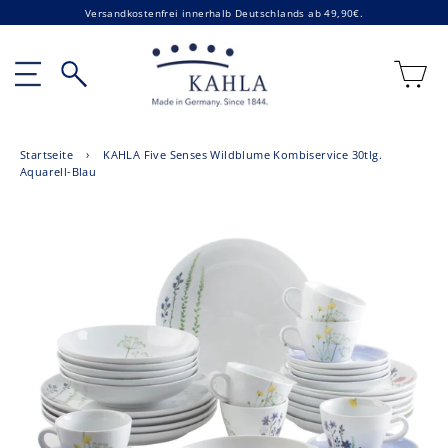
Direkt
Versandkostenfrei innerhalb Deutschlands ab 49,90€.
zum
Inhalt
E
Seitennavigation
Suche
Startseite
›
KAHLA Five Senses Wildblume Kombiservice 30tlg.
Aquarell-Blau