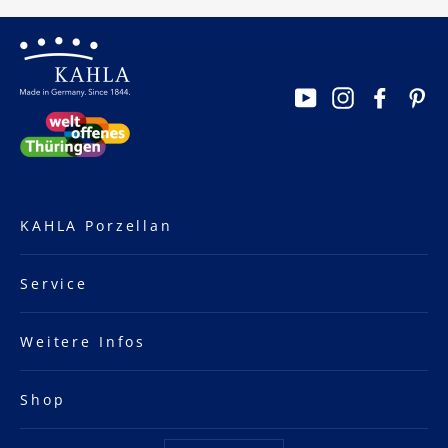
YouTube
Instagram
Facebo
Pi
KAHLA Porzellan
Service
Weitere Infos
Shop